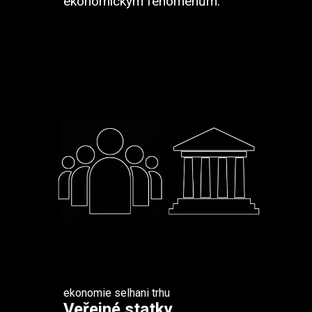
ekonomickým fenoménům.
ekonomie
selhani trhu
Veřejné statky