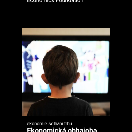
Economics Foundation.
ekonomie
selhani trhu
Ekonomická obhajoba