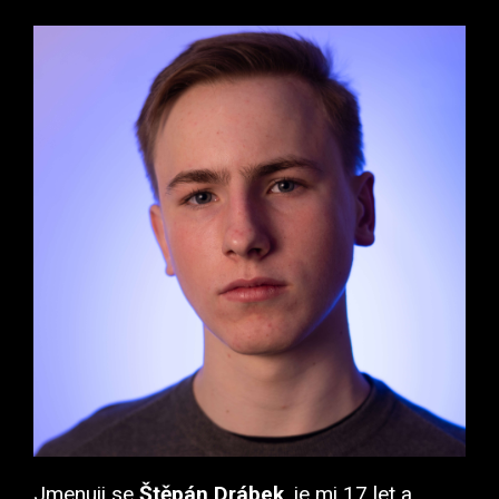
Jmenuji se
Štěpán Drábek
, je mi 17 let a