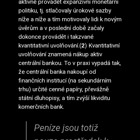
aktivně provádět expanzivní monetární
politiku, tj. stlačovaly úrokové sazby
níže a níže a tím motivovaly lidi k novým
úvěrům a v poslední době začaly
dokonce provádět i takzvané
kvantitativní uvolňování.(
2
) Kvantitativní
uvolňování znamená nákup aktiv
centrální bankou. To v praxi vypadá tak,
že centrální banka nakoupí od
finančních institucí (na sekundárním
trhu) určité cenné papíry, převážně
státní dluhopisy, a tím zvýší likviditu
komerčních bank.
Peníze jsou totiž