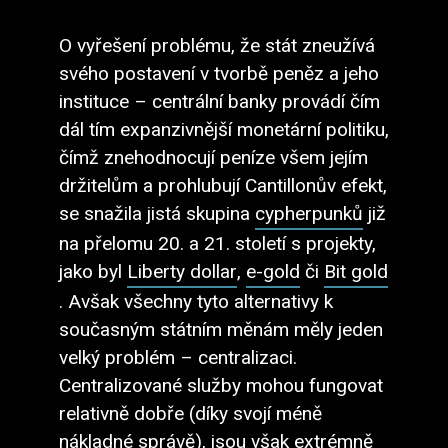
O vyřešení problému, že stát zneužívá
svého postavení v tvorbě peněz a jeho
instituce – centrální banky provádí čím
dál tím expanzivnější monetární politiku,
čímž znehodnocují peníze všem jejím
držitelům a prohlubují Cantillonův efekt,
se snažila jistá skupina
cypherpunků
již
na přelomu 20. a 21. století s projekty,
jako byl
Liberty dollar
,
e-gold
či
Bit gold
. Avšak všechny tyto alternativy k
současným státním měnám měly jeden
velký problém – centralizaci.
Centralizované služby mohou fungovat
relativně dobře (díky svojí méně
nákladné správě), jsou však extrémně