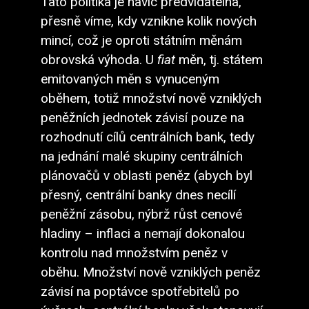
Tato politika je navíc předvídatelná,
přesně víme, kdy vznikne kolik nových
mincí, což je oproti státním měnám
obrovská výhoda. U
fiat
měn, tj. státem
emitovaných měn s vynuceným
oběhem, totiž množství nově vzniklých
peněžních jednotek závisí pouze na
rozhodnutí cílů centrálních bank, tedy
na jednání malé skupiny centrálních
plánovačů v oblasti peněz (abych byl
přesný, centrální banky dnes necílí
peněžní zásobu, nýbrž růst cenové
hladiny – inflaci a nemají dokonalou
kontrolu nad množstvím peněz v
oběhu. Množství nově vzniklých peněz
závisí na poptávce spotřebitelů po