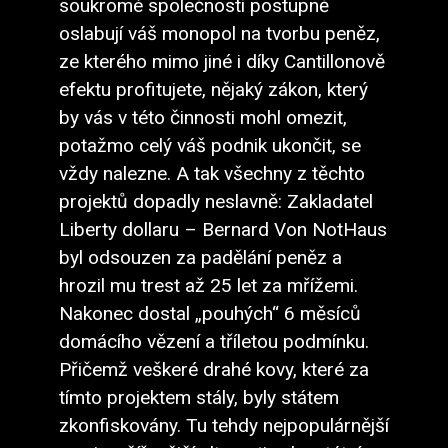
soukromé společnosti postupně
oslabují váš monopol na tvorbu peněz,
ze kterého mimo jiné i díky Cantillonově
efektu profitujete, nějaký zákon, který
by vás v této činnosti mohl omezit,
potažmo celý váš podnik ukončit, se
vždy nalezne. A tak všechny z těchto
projektů dopadly neslavně: Zakladatel
Liberty dollaru – Bernard Von NotHaus
byl odsouzen za padělání peněz a
hrozil mu trest až 25 let za mřížemi.
Nakonec dostal „pouhých“ 6 měsíců
domácího vězení a tříletou podmínku.
Přičemž veškeré drahé kovy, které za
tímto projektem stály, byly státem
zkonfiskovány. Tu tehdy nejpopulárnější